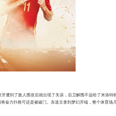
班牙遭到了敌人围攻后就出现了失误，后卫解围不远给了米洛特
门将奋力扑救可还是被破门。东道主拿到梦幻开端，整个体育场