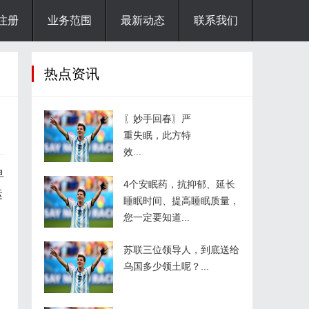
注册
业务范围
最新动态
联系我们
热点资讯
〖妙手回春〗严
重失眠，此方特
效...
早
4个安眠药，抗抑郁、延长
运
睡眠时间、提高睡眠质量，
您一定要知道...
苏联三位领导人，到底送给
乌国多少领土呢？...