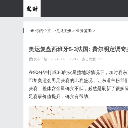
你的位置：
优贝注册
>
业务范围
>
奥运复盘西班牙5-3法国: 费尔明定调奇
发布日期：2024-08-11 19:17 点击次数：211
在90分钟打成3-3的火星撞地球情况下，加时
巴黎奥运会男足决赛的比赛盛况，让东道主粉丝
决赛，整体含金量确实不低，必然是刷新了很多绿
足赛事价值提升，确实有帮助。