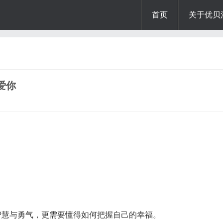
首页
关于优贝
爱你
智慧与勇气，更需要懂得如何把握自己的幸福。