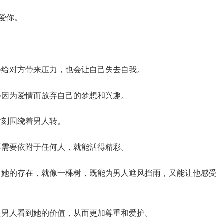
爱你。
会给对方带来压力，也会让自己失去自我。
会因为爱情而放弃自己的梦想和兴趣。
时刻围绕着男人转。
不需要依附于任何人，就能活得精彩。
。她的存在，就像一棵树，既能为男人遮风挡雨，又能让他感受
让男人看到她的价值，从而更加尊重和爱护。