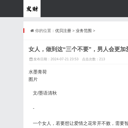
你的位置：
优贝注册
>
业务范围
>
女人，做到这“三个不要”，男人会更加
发布日期：2024-07-21 23:53 点击次数：213
水墨青荷
图片
文/墨语清秋
-
一个女人，若要想让爱情之花常开不败，需要