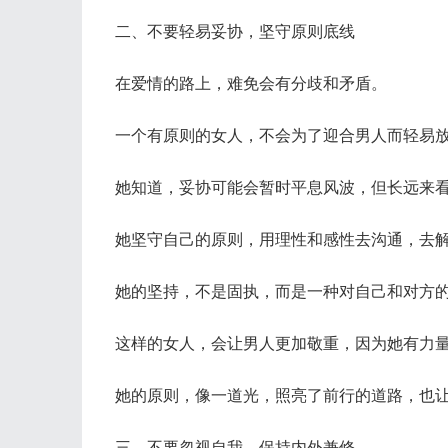
二、不要轻易妥协，坚守原则底线
在爱情的路上，难免会有分歧和矛盾。
一个有原则的女人，不会为了迎合男人而轻易
她知道，妥协可能会暂时平息风波，但长远来
她坚守自己的原则，用理性和感性去沟通，去
她的坚持，不是固执，而是一种对自己和对方
这样的女人，会让男人更加敬重，因为她有力
她的原则，像一道光，照亮了前行的道路，也
三、不要忽视自我，保持内外兼修