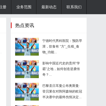
注册
业务范围
最新动态
联系我们
热点资讯
宁德时代男科医院：预防早
泄，饮食有 “方”_生殖_食
物_功能...
影响中国近代史的贵州“学
霸”之地，如何创造逆袭传
，
奇？...
巴黎圣日耳曼公布奥斯曼·
登贝莱在对阵阿森纳的欧冠
半决赛中的最终伤情决定...