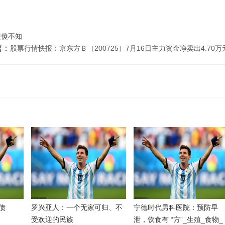
傻傻不知
篇：
股票行情快报：京东方Ｂ（200725）7月16日主力资金净卖出4.70万
债
罗兴亚人：一个无家可归、不
宁德时代男科医院：预防早
受欢迎的民族
泄，饮食有 “方”_生殖_食物_